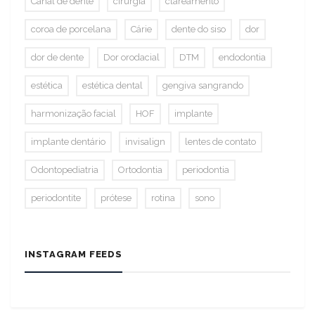
Canal de dente
cirurgia
clareamento
coroa de porcelana
Cárie
dente do siso
dor
dor de dente
Dor orodacial
DTM
endodontia
estética
estética dental
gengiva sangrando
harmonização facial
HOF
implante
implante dentário
invisalign
lentes de contato
Odontopediatria
Ortodontia
periodontia
periodontite
prótese
rotina
sono
INSTAGRAM FEEDS