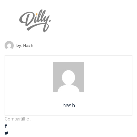
by:
Hash
hash
Compartilhe :