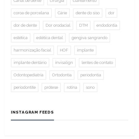
Canal de dente
cirurgia
clareamento
coroa de porcelana
Cárie
dente do siso
dor
dor de dente
Dor orodacial
DTM
endodontia
estética
estética dental
gengiva sangrando
harmonização facial
HOF
implante
implante dentário
invisalign
lentes de contato
Odontopediatria
Ortodontia
periodontia
periodontite
prótese
rotina
sono
INSTAGRAM FEEDS